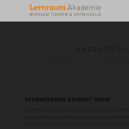
EXECUTIVE 
ENTWICKELN SIE DIE FÜHRUNGS
VERÄNDERUNG BEGINNT OBEN
Die Wirksamkeit ihrer Führung prägt die Kultur und Ef
tanken Kraft und Inspiration. Unsere kontinuierliche 
Praxistransfer schaffen dafür den Rahmen. Wir setze