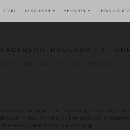
START
LEISTUNGEN
MENSCHEN
LERNKULTURT
LEADERSHIP PROGRAM - 1. FÜ
KULTUR IHRER ORGANISATION ZU EINEM NACHHALT
fizienz ihrer ganzen Organisation. Im 15-monatigen Executive Leader
Begleitung in Individual-Coachings, die Kraft der Gruppe in erfolg
n mit unserem 3-Ebenen-Konzept auf Umsetzung!