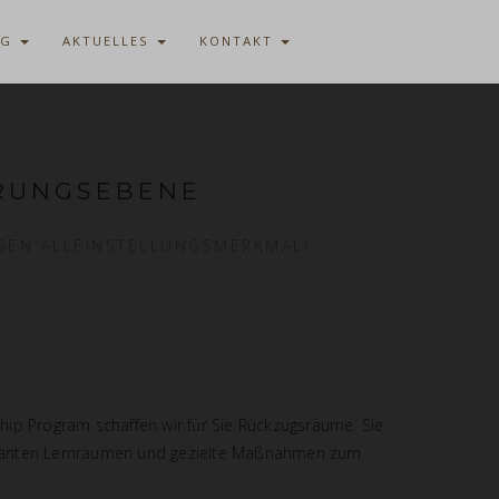
AG
AKTUELLES
KONTAKT
HRUNGSEBENE
IGEN ALLEINSTELLUNGSMERKMAL!
ship Program schaffen wir für Sie Rückzugsräume. Sie
srelevanten Lernräumen und gezielte Maßnahmen zum