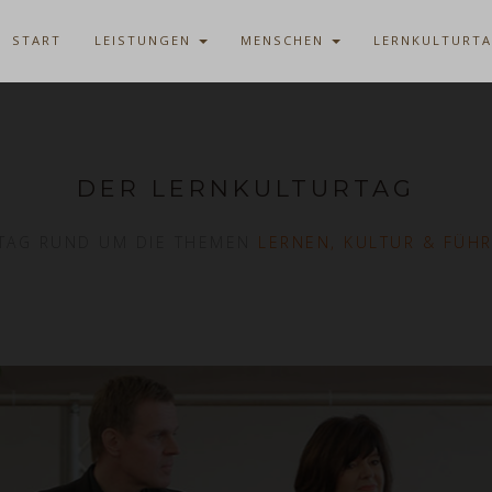
START
LEISTUNGEN
MENSCHEN
LERNKULTURT
DER LERNKULTURTAG
 TAG RUND UM DIE THEMEN
LERNEN, KULTUR & FÜH