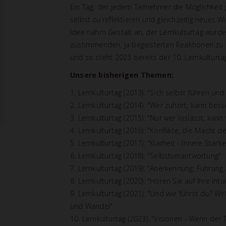
Ein Tag, der jedem Teilnehmer die Möglichkeit g
selbst zu reflektieren und gleichzeitig neues
Idee nahm Gestalt an, der Lernkulturtag wurde
zustimmenden, ja begeisterten Reaktionen zu 
und so steht 2023 bereits der 10. Lernkulturtag
Unsere bisherigen Themen:
1. Lernkulturtag (2013): "Sich selbst führen un
2. Lernkulturtag (2014): "Wer zuhört, kann bess
3. Lernkulturtag (2015): "Nur wer loslässt, kan
4. Lernkulturtag (2016): "Konflikte, die Macht d
5. Lernkulturtag (2017): "Klarheit - Innere Stä
6. Lernkulturtag (2018): "Selbstverantwortung"
7. Lernkulturtag (2019): "Anerkennung: Führung . 
8. Lernkulturtag (2020): "Hören Sie auf Ihre Int
9. Lernkulturtag (2021): "Und wie führst du? 
und Wandel"
10. Lernkulturtag (2023): "Visionen - Wenn der