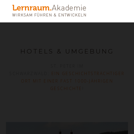
HOTELS & UMGEBUNG
ST. PETER IM
SCHWARZWALD:
EIN GESCHICHTSTRÄCHTIGER
ORT MIT EINER FAST 1000-JÄHRIGEN
GESCHICHTE
!