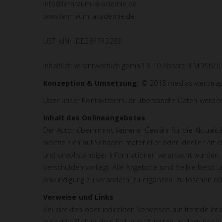
info@lernraum-akademie.de
www.lernraum-akademie.de
UST-IdNr. DE284743289
Inhaltlich verantwortlich gemäß § 10 Absatz 3 MDStV Jü
Konzeption & Umsetzung:
© 2018 medias werbeage
Über unser Kontaktformular übersandte Daten werden a
Inhalt des Onlineangebotes
Der Autor übernimmt keinerlei Gewähr für die Aktualitä
welche sich auf Schäden materieller oder ideeller Art
und unvollständiger Informationen verursacht wurden, 
Verschulden vorliegt. Alle Angebote sind freibleibend
Ankündigung zu verändern, zu ergänzen, zu löschen oder
Verweise und Links
Bei direkten oder indirekten Verweisen auf fremde Int
ausschließlich in dem Fall in Kraft treten, in dem der