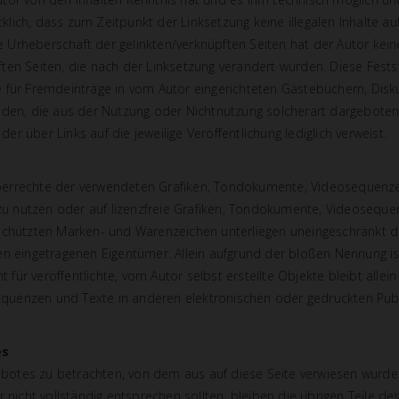
ücklich, dass zum Zeitpunkt der Linksetzung keine illegalen Inhalte a
e Urheberschaft der gelinkten/verknüpften Seiten hat der Autor keiner
pften Seiten, die nach der Linksetzung verändert wurden. Diese Festste
ür Fremdeinträge in vom Autor eingerichteten Gästebüchern, Diskussi
den, die aus der Nutzung oder Nichtnutzung solcherart dargebotene
der über Links auf die jeweilige Veröffentlichung lediglich verweist.
rheberrechte der verwendeten Grafiken, Tondokumente, Videosequenze
 nutzen oder auf lizenzfreie Grafiken, Tondokumente, Videosequenz
eschützten Marken- und Warenzeichen unterliegen uneingeschränkt d
en eingetragenen Eigentümer. Allein aufgrund der bloßen Nennung is
 für veröffentlichte, vom Autor selbst erstellte Objekte bleibt allein
quenzen und Texte in anderen elektronischen oder gedruckten Publ
es
gebotes zu betrachten, von dem aus auf diese Seite verwiesen wurde
 nicht vollständig entsprechen sollten, bleiben die übrigen Teile de