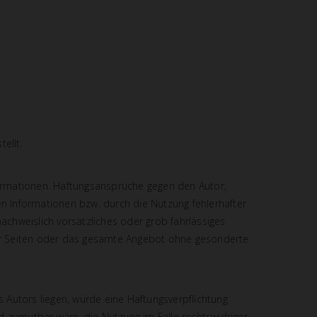
tellt.
Informationen. Haftungsansprüche gegen den Autor,
en Informationen bzw. durch die Nutzung fehlerhafter
achweislich vorsätzliches oder grob fahrlässiges
e der Seiten oder das gesamte Angebot ohne gesonderte
s Autors liegen, würde eine Haftungsverpflichtung
nd zumutbar wäre, die Nutzung im Falle rechtswidriger