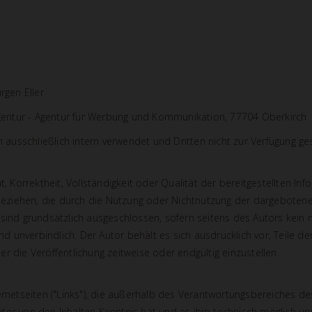
rgen Eller
ntur - Agentur für Werbung und Kommunikation, 77704 Oberkirch
usschließlich intern verwendet und Dritten nicht zur Verfügung ges
t, Korrektheit, Vollständigkeit oder Qualität der bereitgestellten 
 beziehen, die durch die Nutzung oder Nichtnutzung der dargeboten
sind grundsätzlich ausgeschlossen, sofern seitens des Autors kein n
 und unverbindlich. Der Autor behält es sich ausdrücklich vor, Teil
 die Veröffentlichung zeitweise oder endgültig einzustellen.
ernetseiten ("Links"), die außerhalb des Verantwortungsbereiches de
 Autor von den Inhalten Kenntnis hat und es ihm technisch möglich u