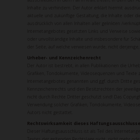
Inhalte zu verhindern. Der Autor erklärt hiermit ausdr
aktuelle und zukünftige Gestaltung, die Inhalte oder di
ausdrücklich von allen Inhalten aller gelinkten /verknü
Internetangebotes gesetzten Links und Verweise sowie f
oder unvollständige Inhalte und insbesondere für Schä
der Seite, auf welche verwiesen wurde, nicht derjenige, 
Urheber- und Kennzeichenrecht
Der Autor ist bestrebt, in allen Publikationen die U
Grafiken, Tondokumente, Videosequenzen und Texte zu
Internetangebotes genannten und ggf. durch Dritte g
Kennzeichenrechts und den Besitzrechten der jeweilig
nicht durch Rechte Dritter geschützt sind! Das Copyright
Verwendung solcher Grafiken, Tondokumente, Videose
Autors nicht gestattet.
Rechtswirksamkeit dieses Haftungsausschluss
Dieser Haftungsausschluss ist als Teil des Internetan
Textes der geltenden Rechtslage nicht, nicht mehr oder