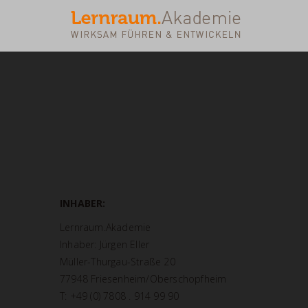
INHABER:
Lernraum.Akademie
Inhaber: Jürgen Eller
Müller-Thurgau-Straße 20
77948 Friesenheim/Oberschopfheim
T: +49 (0) 7808 . 914 99 90