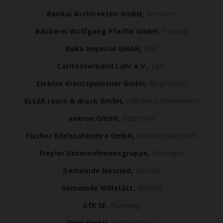
Bankai Architekten GmbH,
Karlsruhe
Bäckerei Wolfgang Pfeifle GmbH,
Freiburg
BeKa Imperial GmbH,
Kehl
Caritasverband Lahr e.V.,
Lahr
Elektro Kreutzpointner GmbH,
Burghausen
ELLER repro & druck GmbH,
Villingen-Schwenningen
exeron GmbH,
Oberndorf
Fischer Edelstahlrohre GmbH,
Achern-Fautenbach
Freyler Unternehmensgruppe,
Kenzingen
Gemeinde Neuried,
Neuried
Gemeinde Willstätt,
Willstätt
GfK SE,
Nürnberg
Horn GmbH,
Gottmadingen