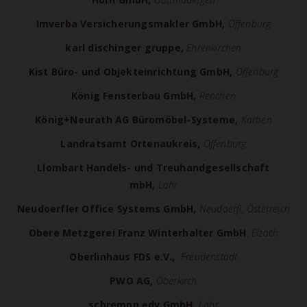
Imverba Versicherungsmakler GmbH,
Offenburg
karl dischinger gruppe,
Ehrenkirchen
Kist Büro- und Objekteinrichtung GmbH,
Offenburg
König Fensterbau GmbH,
Renchen
König+Neurath AG Büromöbel-Systeme,
Karben
Landratsamt Ortenaukreis,
Offenburg
Llombart Handels- und Treuhandgesellschaft
mbH,
Lahr
Neudoerfler Office Systems GmbH,
Neudoerfl, Österreich
Obere Metzgerei Franz Winterhalter GmbH
,
Elzach
Oberlinhaus FDS e.V.,
Freudenstadt
PWO AG,
Oberkirch
schrempp edv GmbH,
Lahr