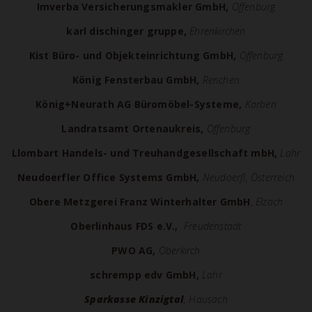
Imverba Versicherungsmakler GmbH,
Offenburg
karl dischinger gruppe,
Ehrenkirchen
Kist Büro- und Objekteinrichtung GmbH,
Offenburg
König Fensterbau GmbH,
Renchen
König+Neurath AG Büromöbel-Systeme,
Karben
Landratsamt Ortenaukreis,
Offenburg
Llombart Handels- und Treuhandgesellschaft mbH,
Lahr
Neudoerfler Office Systems GmbH,
Neudoerfl, Österreich
Obere Metzgerei Franz Winterhalter GmbH
,
Elzach
Oberlinhaus FDS e.V.,
Freudenstadt
PWO AG,
Oberkirch
schrempp edv GmbH,
Lahr
Sparkasse Kinzigtal
, Hausach