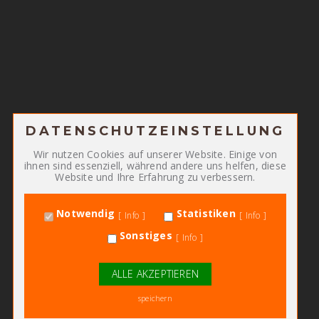
DATENSCHUTZEINSTELLUNG
Zum Betrieb der Seite notwendige Cookies:
Wir nutzen Cookies auf unserer Website. Einige von
ihnen sind essenziell, während andere uns helfen, diese
PHP Session Cookie
Name
Website und Ihre Erfahrung zu verbessern.
Eigentümer dieser Website
Anbieter
Absicherung Kontaktformular / SPAM Schutz
Zweck
Notwendig
Statistiken
Info
Info
PHPSESSID
Cookie Name
Sonstiges
undefined
Cookie Laufzeit
Info
Cookiespeicherung Entscheidungscookie
Name
ALLE AKZEPTIEREN
Eigentümer dieser Website
Anbieter
speichern
Speichert die Einstellungen der Besucher
Zweck
bezüglich der Speicherung von Cookies.