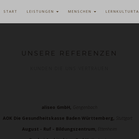
START
LEISTUNGEN
MENSCHEN
LERNKULTURT
UNSERE REFERENZEN
KUNDEN DIE UNS VERTRAUEN
aliseo GmbH,
Gengenbach
AOK Die Gesundheitskasse
Baden Württemberg,
Stuttgart
August - Ruf - Bildungszentrum,
Ettenheim