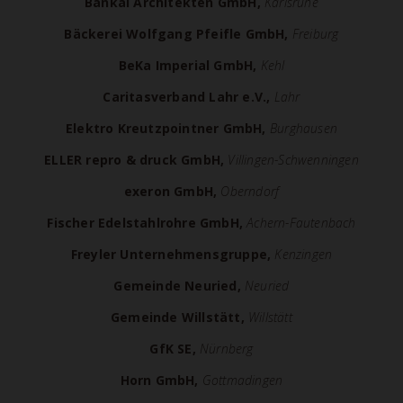
Bankai Architekten GmbH,
Karlsruhe
Bäckerei Wolfgang Pfeifle GmbH,
Freiburg
BeKa Imperial GmbH,
Kehl
Caritasverband Lahr e.V.,
Lahr
Elektro Kreutzpointner GmbH,
Burghausen
ELLER repro & druck GmbH,
Villingen-Schwenningen
exeron GmbH,
Oberndorf
Fischer Edelstahlrohre GmbH,
Achern-Fautenbach
Freyler Unternehmensgruppe,
Kenzingen
Gemeinde Neuried,
Neuried
Gemeinde Willstätt,
Willstätt
GfK SE,
Nürnberg
Horn GmbH,
Gottmadingen