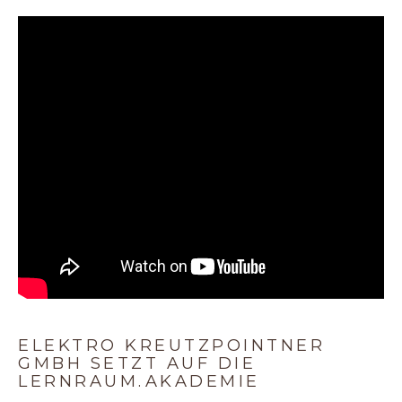
ELEKTRO KREUTZPOINTNER
GMBH SETZT AUF DIE
LERNRAUM.AKADEMIE