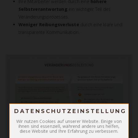
Ihre Mitarbeiter werden durch eine
höhere
Selbstverantwortung
ein wichtiger Teil des
Veränderungsprozesses.
Weniger Reibungsverluste
durch eine klare und
transparente Kommunikation.
DATENSCHUTZEINSTELLUNG
Zum Betrieb der Seite notwendige Cookies:
Wir nutzen Cookies auf unserer Website. Einige von
ihnen sind essenziell, während andere uns helfen,
PHP Session Cookie
Name
diese Website und Ihre Erfahrung zu verbessern.
Eigentümer dieser Website
Anbieter