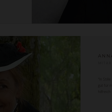
ANN
MITAR
"In Still
gut für 
hilfreic