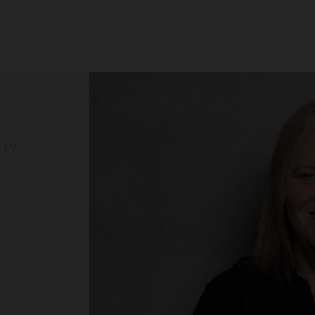
R
ILY