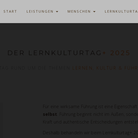
START
LEISTUNGEN
MENSCHEN
LERNKULTURT
DER LERNKULTURTAG
+ 2025
 TAG RUND UM DIE THEMEN
LERNEN, KULTUR & FÜH
Für eine wirksame Führung ist eine Eigenschaft
selbst
. Führung beginnt nicht im Außen, sonder
Kraft und authentische Entscheidungen entste
Deshalb behandeln wir beim Lernkulturtag+ 2