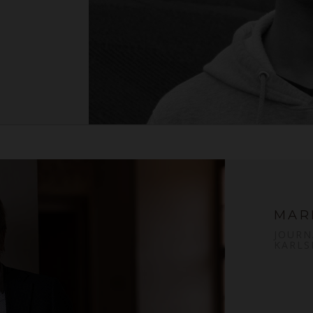
MAR
JOURN
KARLS