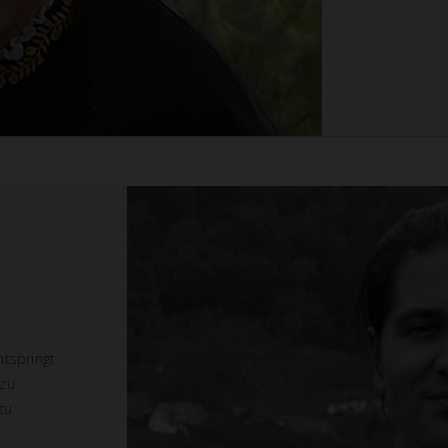
ntspringt
 zu
zu