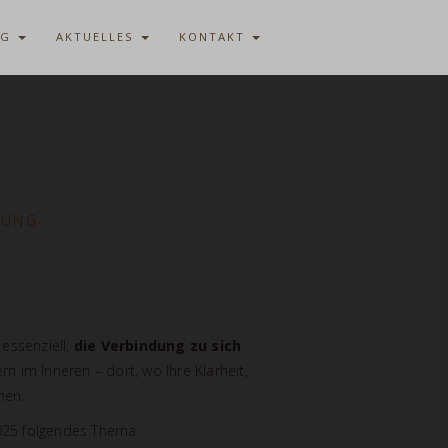
AG
AKTUELLES
KONTAKT
RUNG
 essenziell:
die Verbindung zu sich
n im Inneren – dort, wo Ihre Klarheit,
hen.
025 folgendes Thema: