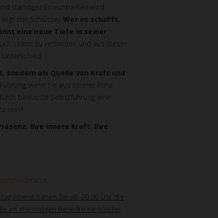
und ständiger Erreichbarkeit wird
iegt der Schlüssel:
Wer es schafft,
innt eine neue Tiefe in seiner
t sich selbst zu verbinden und aus dieser
 Unterschied.
e, sondern als Quelle von Kraft und
Führung, wenn sie aus innerer Ruhe
 durch bewusste Selbstführung eine
zu sein?
räsenz. Ihre innere Kraft. Ihre
rnsehmoderator
tag Abend haben Sie ab 20:00 Uhr die
lle im ehemaligen Benediktinerkloster