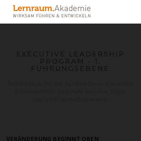
EXECUTIVE LEADERSHIP
PROGRAM - 1.
FÜHRUNGSEBENE
ENTWICKELN SIE DIE FÜHRUNGSKULTUR IHRER
ORGANISATION ZU EINEM NACHHALTIGEN
ALLEINSTELLUNGSMERKMAL!
VERÄNDERUNG BEGINNT OBEN