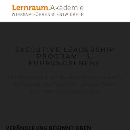
EXECUTIVE LEADERSHIP
PROGRAM - 1.
FÜHRUNGSEBENE
ENTWICKELN SIE DIE FÜHRUNGSKULTUR IHRER
ORGANISATION ZU EINEM NACHHALTIGEN
ALLEINSTELLUNGSMERKMAL!
VERÄNDERUNG BEGINNT OBEN