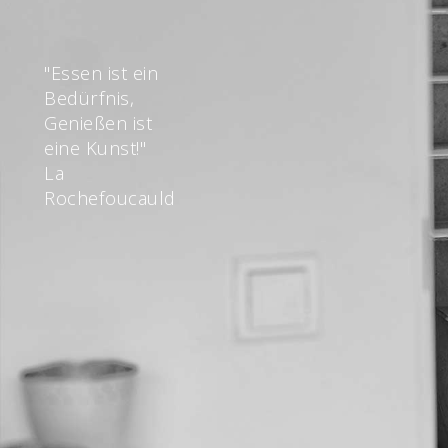
"Essen ist ein
Bedürfnis,
Genießen ist
eine Kunst!"
La
Rochefoucauld