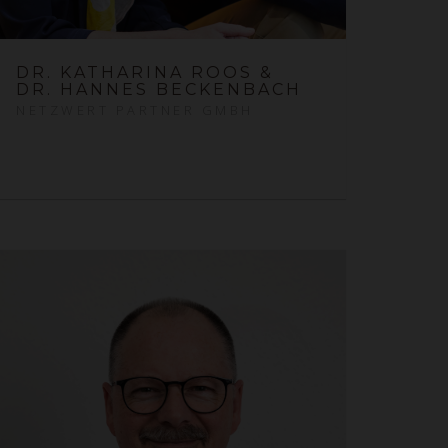
DR. KATHARINA ROOS &
DR. HANNES BECKENBACH
NETZWERT PARTNER GMBH