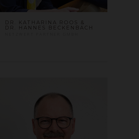
DR. KATHARINA ROOS &
DR. HANNES BECKENBACH
NETZWERT PARTNER GMBH