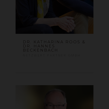
DR. KATHARINA ROOS &
DR. HANNES
BECKENBACH
NETZWERT PARTNER GMBH