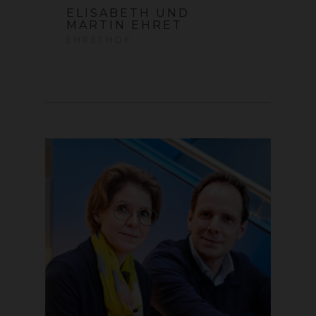
ELISABETH UND
MARTIN EHRET
EHRETHOF