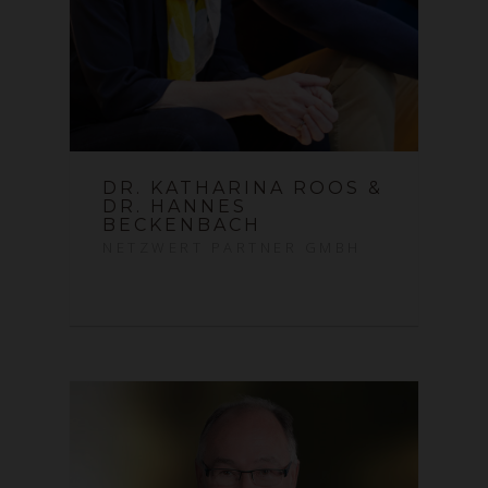
DR. KATHARINA ROOS &
DR. HANNES
BECKENBACH
NETZWERT PARTNER GMBH