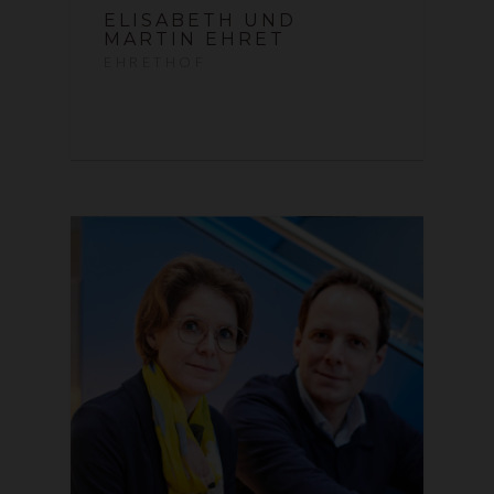
ELISABETH UND
MARTIN EHRET
EHRETHOF