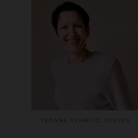
YVONNE SCHMITZ, SPEYER