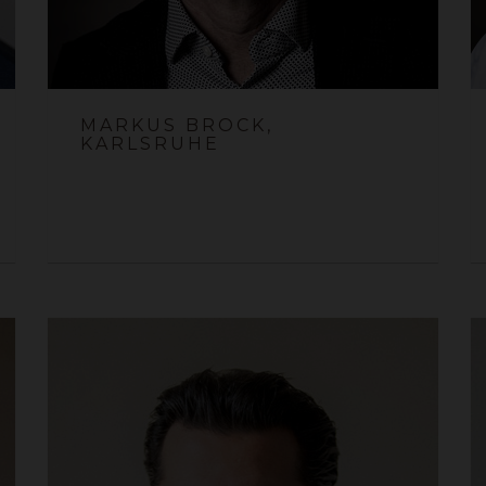
MARKUS BROCK,
KARLSRUHE