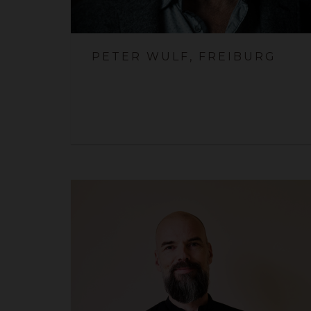
PETER WULF, FREIBURG